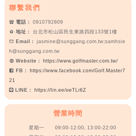
聯繫我們
電話：
0910792809
地址：
台北市松山區民生東路四段133號1樓
Email：
jasmine@sunggang.com.tw;samhsie
h@sunggang.com.tw
Website：
https://www.golfmaster.com.tw/
FB：
https://www.facebook.com/Golf.Master7
21
LINE：
https://lin.ee/oeTLi6Z
營業時間
星期一
09:00-12:00, 13:00-22:00